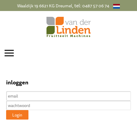
, tel:
Waaldijk 19 6621 KG Dreumel
0487 57 06 74
inloggen