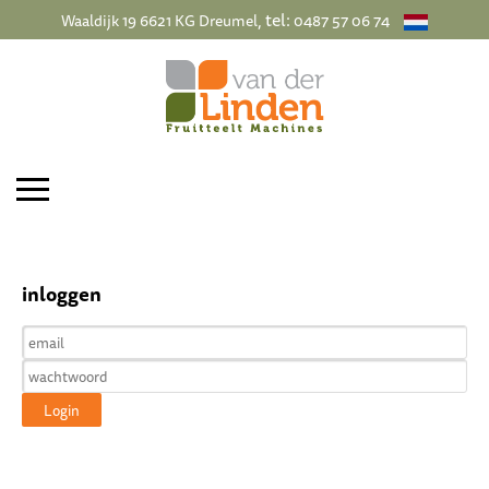
, tel:
Waaldijk 19 6621 KG Dreumel
0487 57 06 74
inloggen