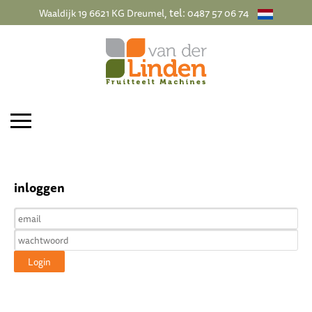
, tel:
Waaldijk 19 6621 KG Dreumel
0487 57 06 74
inloggen