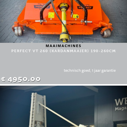
MAAIMACHINES
PERFECT VT 260 (KARDANMAAIER) 190-260CM
technisch goed, 1 jaar garantie
€ 4950.00