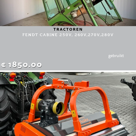
TRACTOREN
FENDT CABINE 250V, 260V,270V,280V
gebruikt
€ 1850.00