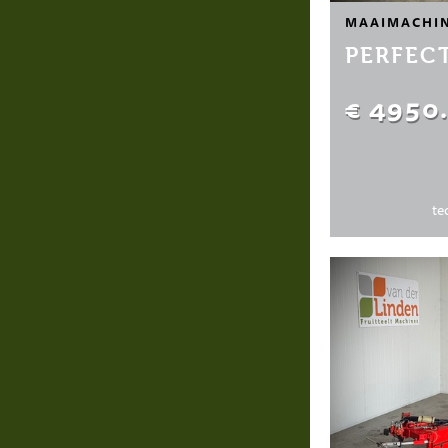
MAAIMACHI
PERFEC
€ 4950
te