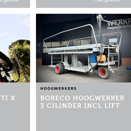
ar garantie
, 1 jaar garantie
HOOGWERKERS
TI X
BORECO HOOGWERKER
3 CILINDER INCL LIFT