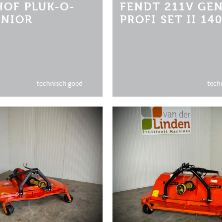
OF PLUK-O-
FENDT 211V GEN
UNIOR
PROFI SET II 14
technisch goed
tech