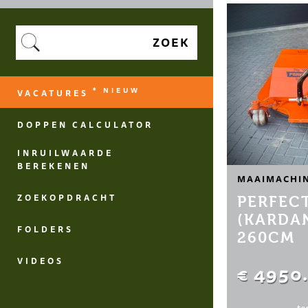
ZOEK
* NIEUW
VACATURES
DOPPEN CALCULATOR
INRUILWAARDE
BEREKENEN
MAAIMACHI
ZOEKOPDRACHT
PERFECT
(KARDA
FOLDERS
260CM
VIDEOS
€ 4950