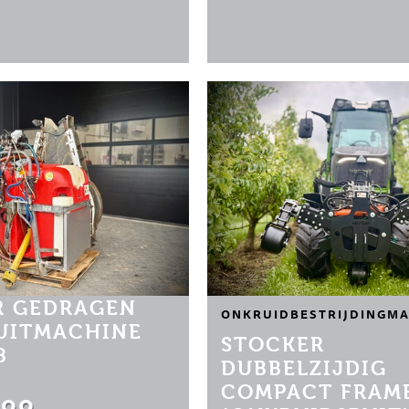
 GEDRAGEN
ONKRUIDBESTRIJDINGMA
PUITMACHINE
STOCKER
8
DUBBELZIJDIG
COMPACT FRAM
.00