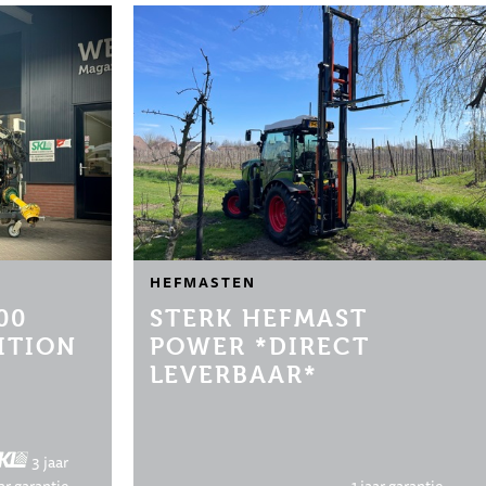
HEFMASTEN
00
STERK HEFMAST
ITION
POWER *DIRECT
LEVERBAAR*
3 jaar