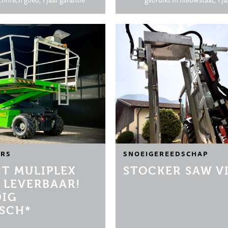
chnisch goed, 1 jaar garantie
gebruikt in nieuwstaat, 1 ja
RS
SNOEIGEREEDSCHAP
T MULIPLEX
STOCKER SAW VI
 LEVERBAAR!
DIG
ISCH*