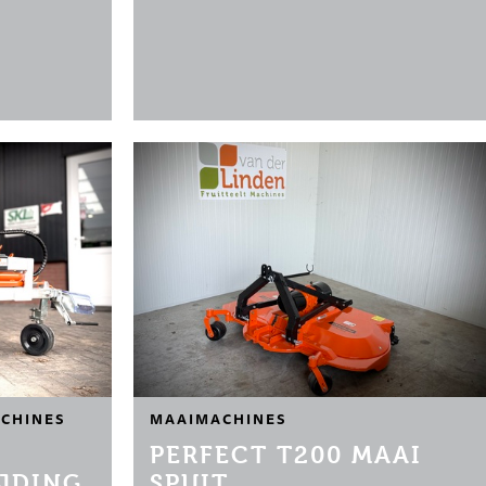
)
CHINES
MAAIMACHINES
PERFECT T200 MAAI
JDING
SPUIT