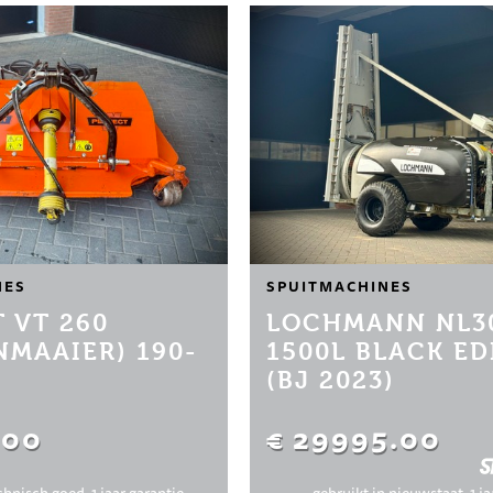
NES
SPUITMACHINES
 VT 260
LOCHMANN NL3
NMAAIER) 190-
1500L BLACK ED
(BJ 2023)
.00
€ 29995.00