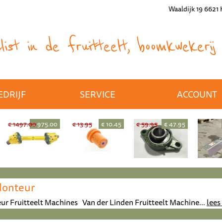
Waaldijk 19 6621
ist in de fruitteelt, boomkwekerij 
EDRIJF
SERVICE
ACCOUNT
€ 1497.00
€ 975.00
€ 13.95
€ 10.45
€ 59.95
€ 47.95
Monteur
ur Fruitteelt Machines Van der Linden Fruitteelt Machine...
lees 