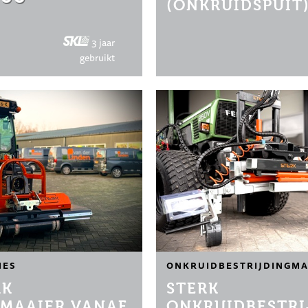
(ONKRUIDSPUIT
3 jaar
gebruikt
NES
ONKRUIDBESTRIJDINGMA
RK
STERK
MAAIER VANAF
ONKRUIDBESTRI