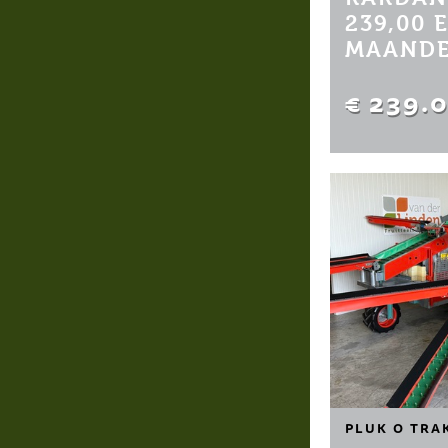
239,00 
MAANDE
€ 239.
PLUK O TRA