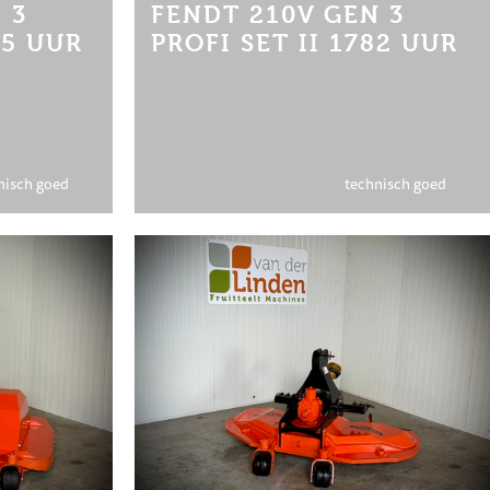
 3
FENDT 210V GEN 3
05 UUR
PROFI SET II 1782 UUR
nisch goed
technisch goed