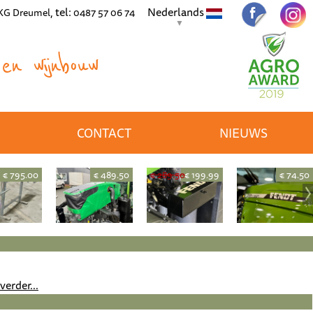
, tel:
Nederlands
 KG Dreumel
0487 57 06 74
▼
en wijnbouw
CONTACT
NIEUWS
€ 795.00
€ 489.50
€ 289.50
€ 199.99
€ 74.50
verder...