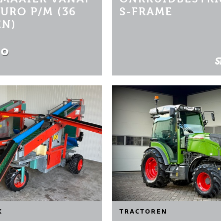
EURO P/M (36
S-FRAME
N)
00
K
TRACTOREN