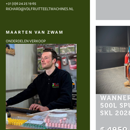
+31 (0)6 24 25 19 65
RICHARD@VDLFRUITTEELTMACHINES.NL
MAARTEN VAN ZWAM
ONDERDELEN VERKOOP
WANNER
500L S
SKL 202
€ 4950