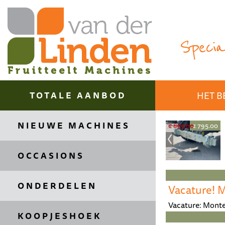
Special
TOTALE AANBOD
HET B
NIEUWE MACHINES
€ 399.99
€ 39.45
€ 3125.00
€ 2750.00
€ 895.00
€ 795.00
OCCASIONS
ONDERDELEN
Vacature! 
Vacature: Monte
KOOPJESHOEK