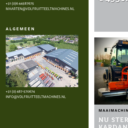
+31 (0)6 44587675
MAARTEN@VDLFRUITTEELTMACHINES.NL
ALGEMEEN
+31 (0) 487-570674
INFO@VDLFRUITTEELTMACHINES.NL
MAAIMACHI
NU STE
KARDAN