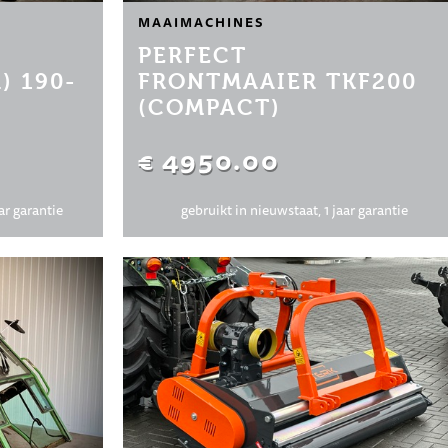
MAAIMACHINES
PERFECT
) 190-
FRONTMAAIER TKF200
(COMPACT)
€ 4950.00
ar garantie
gebruikt in nieuwstaat, 1 jaar garantie