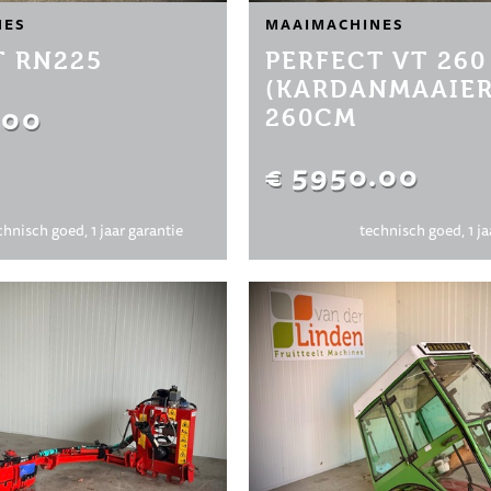
NES
MAAIMACHINES
T RN225
PERFECT VT 260
(KARDANMAAIER
.00
260CM
€ 5950.00
chnisch goed, 1 jaar garantie
technisch goed, 1 ja