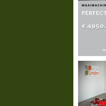
MAAIMACHI
PERFEC
€ 4950
te