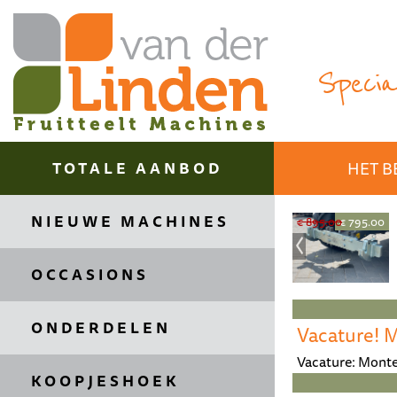
Special
TOTALE AANBOD
HET B
NIEUWE MACHINES
€ 399.99
€ 39.45
€ 3125.00
€ 2750.00
€ 895.00
€ 795.00
OCCASIONS
ONDERDELEN
Vacature! 
Vacature: Monte
KOOPJESHOEK