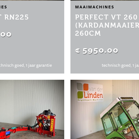
NES
MAAIMACHINES
T RN225
PERFECT VT 260
(KARDANMAAIER
.00
260CM
€ 5950.00
chnisch goed, 1 jaar garantie
technisch goed, 1 ja