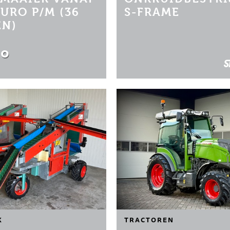
EURO P/M (36
S-FRAME
N)
00
K
TRACTOREN