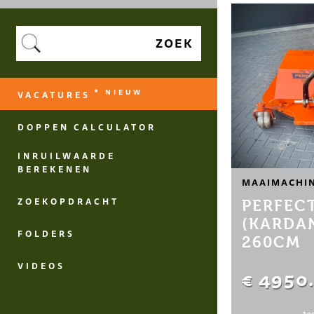
ZOEK
* NIEUW
VACATURES
DOPPEN CALCULATOR
INRUILWAARDE
BEREKENEN
MAAIMACHI
ZOEKOPDRACHT
PERFECT
(KARDA
FOLDERS
260CM
VIDEOS
€ 4950