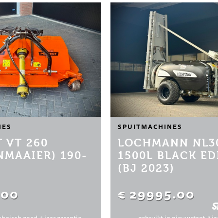
NES
SPUITMACHINES
 VT 260
LOCHMANN NL3
NMAAIER) 190-
1500L BLACK ED
(BJ 2023)
.00
€ 29995.00