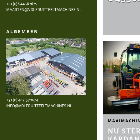
+31 (0)6 44587675
MAARTEN@VDLFRUITTEELTMACHINES.NL
ALGEMEEN
+31 (0) 487-570674
INFO@VDLFRUITTEELTMACHINES.NL
MAAIMACHI
NU STE
KARDAN