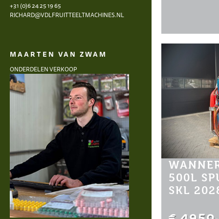
+31 (0)6 24 25 19 65
RICHARD@VDLFRUITTEELTMACHINES.NL
MAARTEN VAN ZWAM
ONDERDELEN VERKOOP
WANNER
500L S
SKL 202
€ 4950