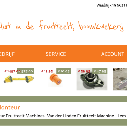
Waaldijk 19 6621
ist in de fruitteelt, boomkwekerij 
EDRIJF
SERVICE
ACCOUNT
€ 1497.00
€ 975.00
€ 13.95
€ 10.45
€ 59.95
€ 47.95
Monteur
ur Fruitteelt Machines Van der Linden Fruitteelt Machine...
lees 