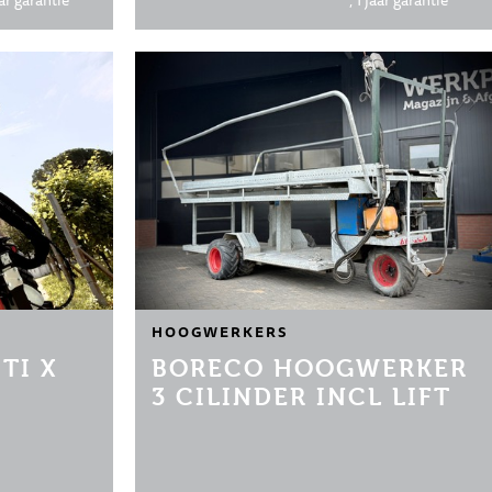
ar garantie
, 1 jaar garantie
HOOGWERKERS
TI X
BORECO HOOGWERKER
3 CILINDER INCL LIFT