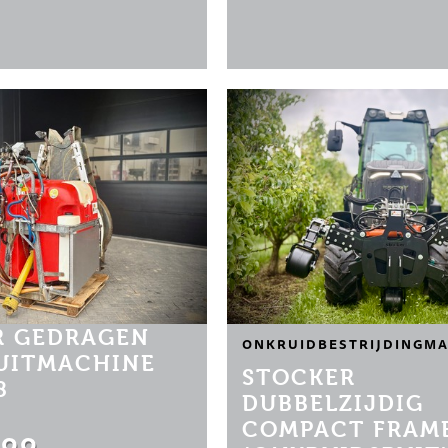
 GEDRAGEN
ONKRUIDBESTRIJDINGMA
PUITMACHINE
STOCKER
8
DUBBELZIJDIG
COMPACT FRAM
.00