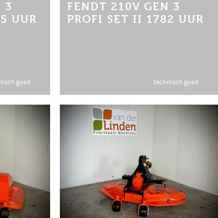
 3
FENDT 210V GEN 3
05 UUR
PROFI SET II 1782 UUR
nisch goed
technisch goed