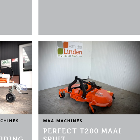
)
CHINES
MAAIMACHINES
PERFECT T200 MAAI
JDING
SPUIT