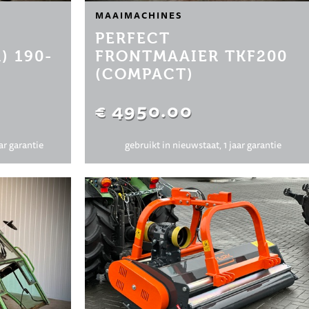
MAAIMACHINES
PERFECT
) 190-
FRONTMAAIER TKF200
(COMPACT)
€ 4950.00
ar garantie
gebruikt in nieuwstaat, 1 jaar garantie