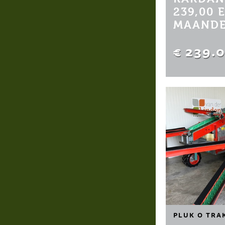
239,00 
MAANDE
€ 239.
PLUK O TRA