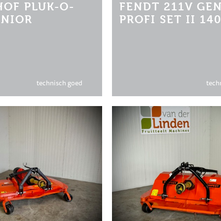
OF PLUK-O-
FENDT 211V GEN
UNIOR
PROFI SET II 14
technisch goed
tech