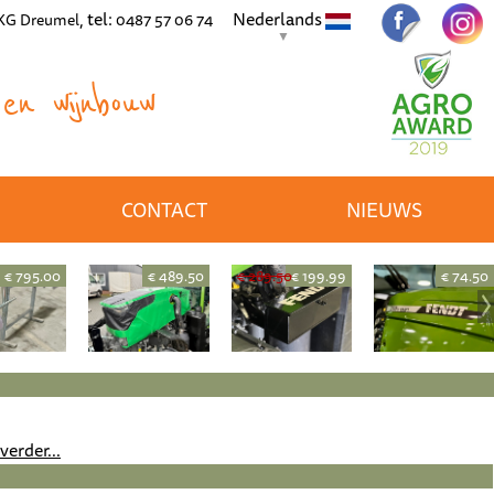
, tel:
Nederlands
 KG Dreumel
0487 57 06 74
▼
en wijnbouw
CONTACT
NIEUWS
€ 795.00
€ 489.50
€ 289.50
€ 199.99
€ 74.50
verder...