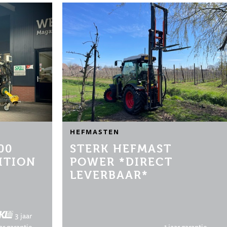
HEFMASTEN
00
STERK HEFMAST
ITION
POWER *DIRECT
LEVERBAAR*
3 jaar