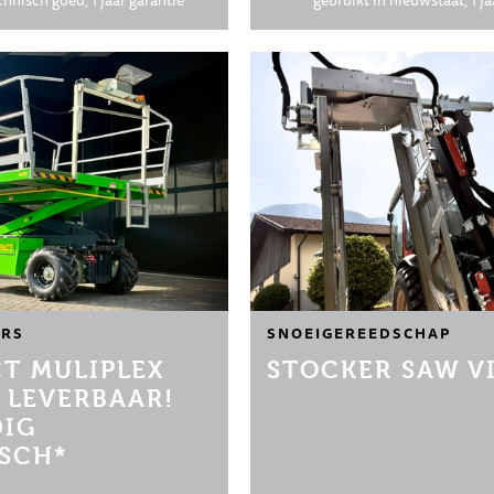
chnisch goed, 1 jaar garantie
gebruikt in nieuwstaat, 1 ja
RS
SNOEIGEREEDSCHAP
T MULIPLEX
STOCKER SAW VI
 LEVERBAAR!
DIG
ISCH*