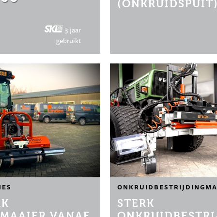
(ONKRUIDSPUIT
3 jaar
gebruikt
NES
ONKRUIDBESTRIJDINGMA
RK
STERK
MAAIER VANAF
ONKRUIDBESTRI