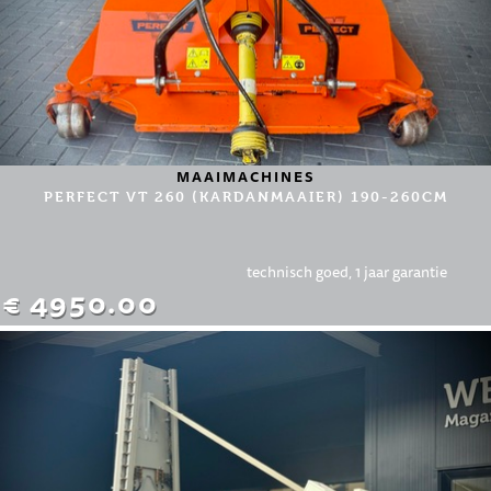
MAAIMACHINES
PERFECT VT 260 (KARDANMAAIER) 190-260CM
technisch goed, 1 jaar garantie
€ 4950.00