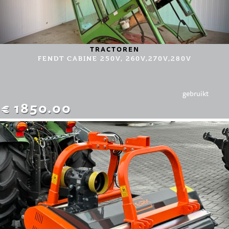
TRACTOREN
FENDT CABINE 250V, 260V,270V,280V
gebruikt
€ 1850.00