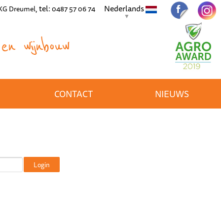
, tel:
Nederlands
 KG Dreumel
0487 57 06 74
▼
en wijnbouw
CONTACT
NIEUWS