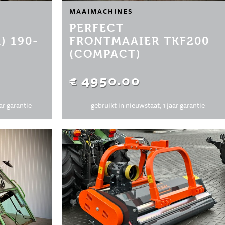
MAAIMACHINES
PERFECT
) 190-
FRONTMAAIER TKF200
(COMPACT)
€ 4950.00
ar garantie
gebruikt in nieuwstaat, 1 jaar garantie