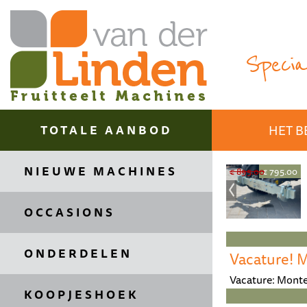
Special
TOTALE AANBOD
HET B
NIEUWE MACHINES
€ 399.99
€ 39.45
€ 3125.00
€ 2750.00
€ 895.00
€ 795.00
OCCASIONS
ONDERDELEN
Vacature! 
Vacature: Monte
KOOPJESHOEK