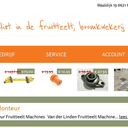
Waaldijk 19 6621
ist in de fruitteelt, boomkwekerij 
EDRIJF
SERVICE
ACCOUNT
€ 1497.00
€ 975.00
€ 13.95
€ 10.45
€ 59.95
€ 47.95
Monteur
ur Fruitteelt Machines Van der Linden Fruitteelt Machine...
lees 