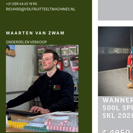
+31 (0)6 24 25 19 65
RICHARD@VDLFRUITTEELTMACHINES.NL
MAARTEN VAN ZWAM
ONDERDELEN VERKOOP
WANNER
500L S
SKL 202
€ 4950