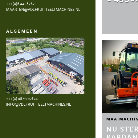
+31 (0)6 44587675
MAARTEN@VDLFRUITTEELTMACHINES.NL
ALGEMEEN
+31 (0) 487-570674
INFO@VDLFRUITTEELTMACHINES.NL
MAAIMACHI
NU STE
KARDAN