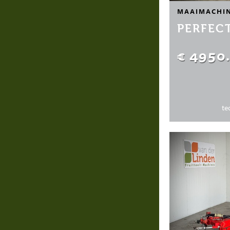
MAAIMACHI
PERFEC
€ 4950
te