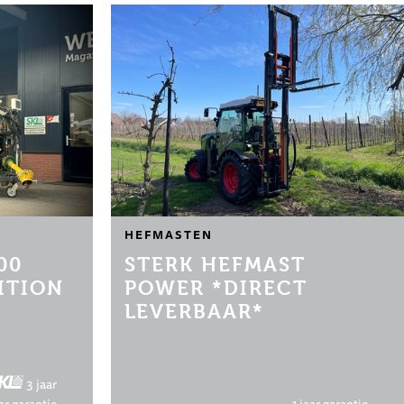
HEFMASTEN
00
STERK HEFMAST
ITION
POWER *DIRECT
LEVERBAAR*
3 jaar