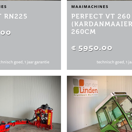
NES
MAAIMACHINES
T RN225
PERFECT VT 260
(KARDANMAAIER
.00
260CM
€ 5950.00
chnisch goed, 1 jaar garantie
technisch goed, 1 ja