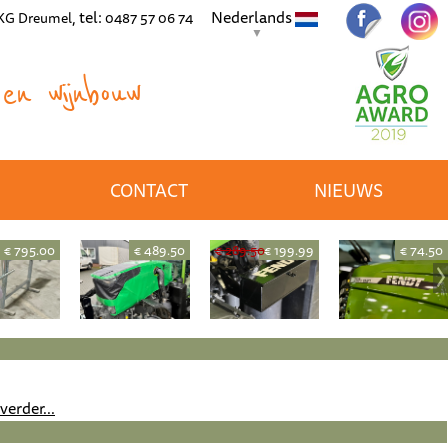
, tel:
Nederlands
 KG Dreumel
0487 57 06 74
▼
en wijnbouw
CONTACT
NIEUWS
€ 795.00
€ 489.50
€ 289.50
€ 199.99
€ 74.50
verder...