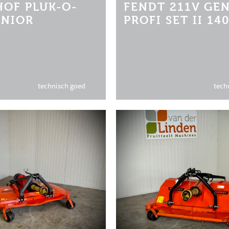
OF PLUK-O-
FENDT 211V GEN
UNIOR
PROFI SET II 14
technisch goed
tech