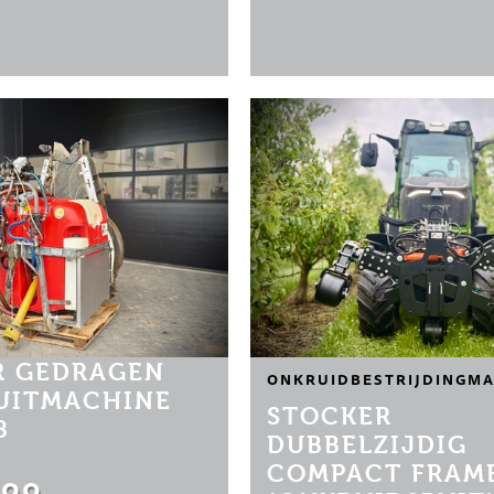
 GEDRAGEN
ONKRUIDBESTRIJDINGMA
PUITMACHINE
STOCKER
8
DUBBELZIJDIG
COMPACT FRAM
.00