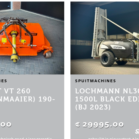
NES
SPUITMACHINES
 VT 260
LOCHMANN NL3
NMAAIER) 190-
1500L BLACK ED
(BJ 2023)
.00
€ 29995.00