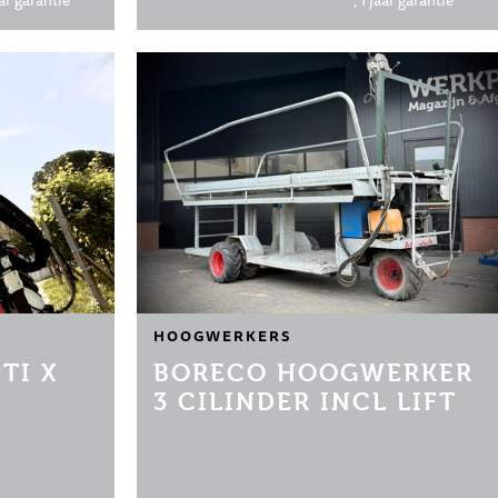
ar garantie
, 1 jaar garantie
HOOGWERKERS
TI X
BORECO HOOGWERKER
3 CILINDER INCL LIFT