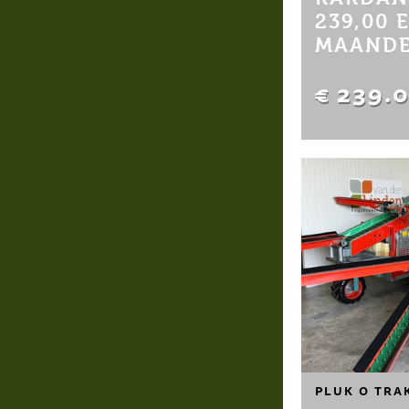
239,00 
MAANDE
€ 239.
PLUK O TRA