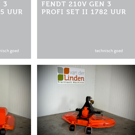
 3
FENDT 210V GEN 3
05 UUR
PROFI SET II 1782 UUR
nisch goed
technisch goed