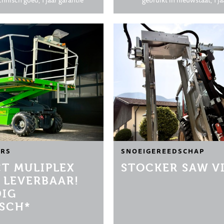
chnisch goed, 1 jaar garantie
gebruikt in nieuwstaat, 1 ja
RS
SNOEIGEREEDSCHAP
T MULIPLEX
STOCKER SAW VI
 LEVERBAAR!
DIG
ISCH*