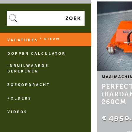
ZOEK
* NIEUW
VACATURES
DOPPEN CALCULATOR
INRUILWAARDE
BEREKENEN
MAAIMACHI
ZOEKOPDRACHT
PERFECT
(KARDA
FOLDERS
260CM
VIDEOS
€ 4950