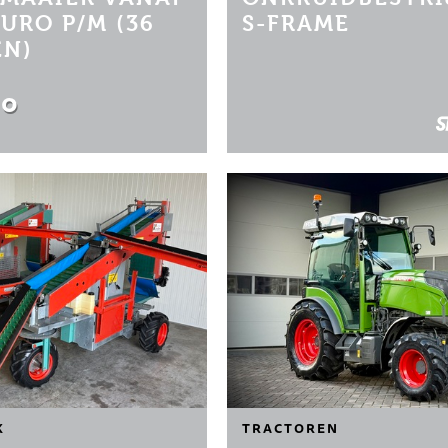
EURO P/M (36
S-FRAME
N)
00
K
TRACTOREN