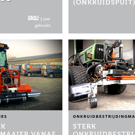
(ONKRUIDSPUIT
3 jaar
gebruikt
NES
ONKRUIDBESTRIJDINGMA
RK
STERK
MAAIER VANAF
ONKRUIDBESTRI