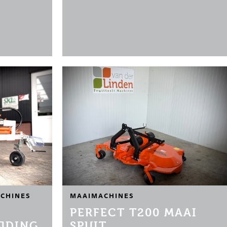
)
CHINES
MAAIMACHINES
PERFECT T200 MAAI
JDING
SPUIT