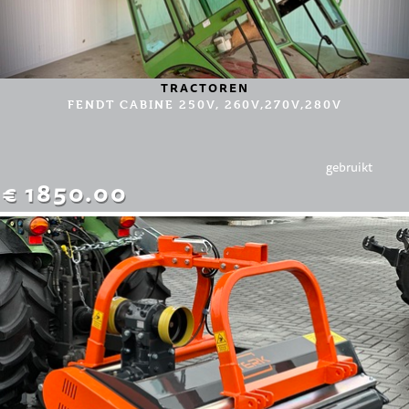
TRACTOREN
FENDT CABINE 250V, 260V,270V,280V
gebruikt
€ 1850.00