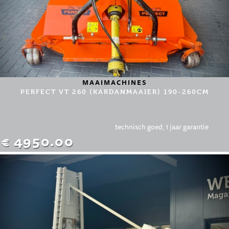
MAAIMACHINES
PERFECT VT 260 (KARDANMAAIER) 190-260CM
technisch goed, 1 jaar garantie
€ 4950.00