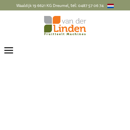
, tel:
Waaldijk 19 6621 KG Dreumel
0487 57 06 74