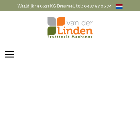
, tel:
Waaldijk 19 6621 KG Dreumel
0487 57 06 74