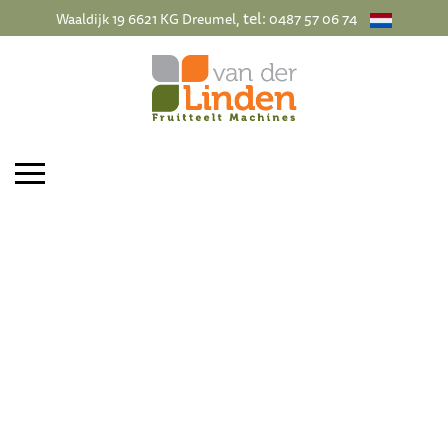
, tel:
Waaldijk 19 6621 KG Dreumel
0487 57 06 74