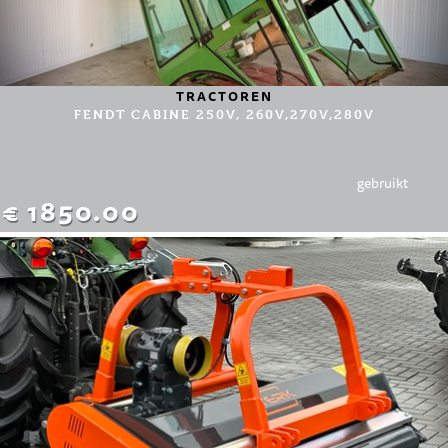
TRACTOREN
FENDT CABINE 250V, 260V,270V,280V
gebruikt
€ 1850.00