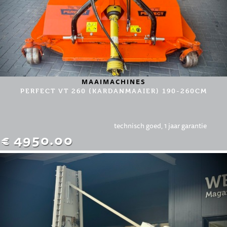
MAAIMACHINES
PERFECT VT 260 (KARDANMAAIER) 190-260CM
technisch goed, 1 jaar garantie
€ 4950.00