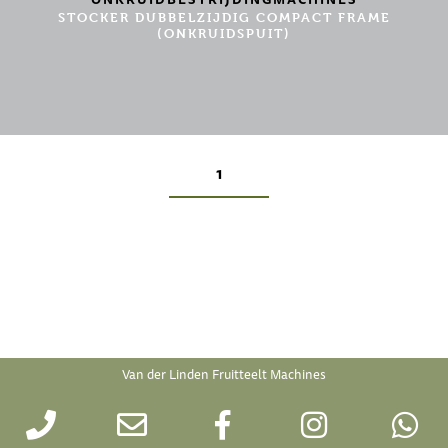
STOCKER DUBBELZIJDIG COMPACT FRAME
(ONKRUIDSPUIT)
1
Van der Linden Fruitteelt Machines
2017 Copyright © All rights reserved. |
algemene voorwaarden
|
Privacy Verklaring Van der
Linden