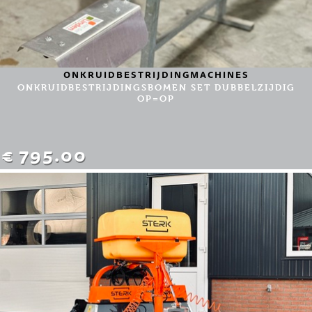
ONKRUIDBESTRIJDINGMACHINES
ONKRUIDBESTRIJDINGSBOMEN SET DUBBELZIJDIG
OP=OP
€ 795.00