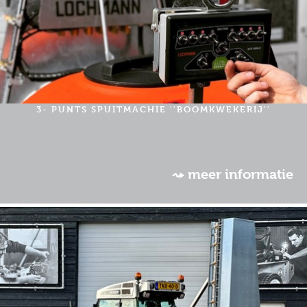
3- PUNTS SPUITMACHIE ''BOOMKWEKERIJ''
⤳ meer informatie