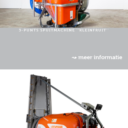
3-PUNTS SPUITMACHINE ''KLEINFRUIT''
⤳ meer informatie